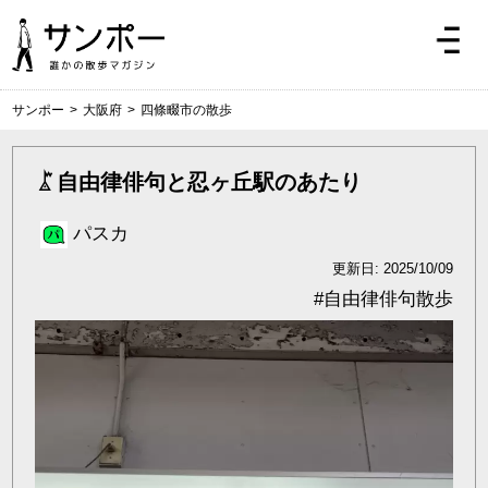
サンポー
>
大阪府
>
四條畷市の散歩
自由律俳句と忍ヶ丘駅のあたり
パスカ
更新日: 2025/10/09
#
自由律俳句散歩