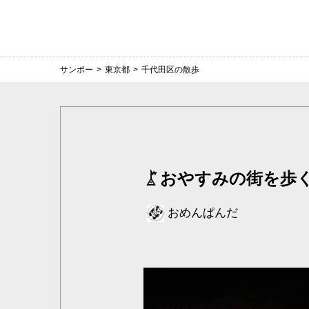
サンポー
>
東京都
>
千代田区の散歩
おやすみの街を歩く
おめんぱんだ