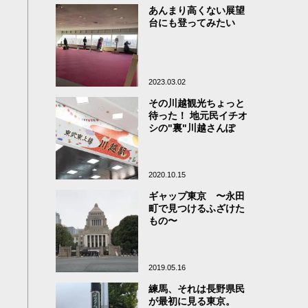
あんまり高くない展望
台にも登ってみたい
2023.03.02
その川越観光ちょっと
待った！ 地元民イチオ
シの"裏"川越さんぽ
2020.10.15
ギャップ東京 〜永田
町で見つけるふざけた
もの〜
2019.05.16
練馬、それは長野県民
が最初に見る東京。