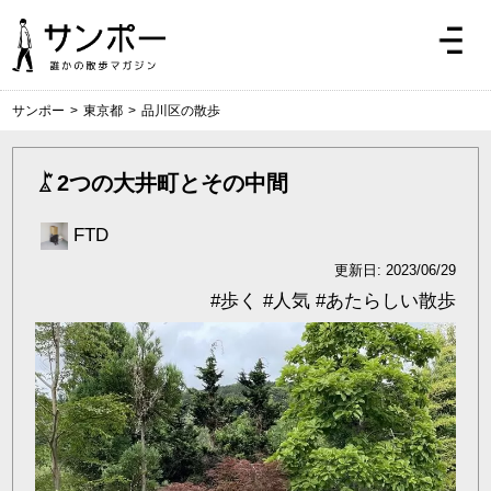
サンポー
>
東京都
>
品川区の散歩
2つの大井町とその中間
FTD
更新日: 2023/06/29
#
歩く
#
人気
#
あたらしい散歩