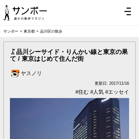
サンポー
>
東京都
>
品川区の散歩
品川シーサイド・りんかい線と東京の果
て / 東京はじめて住んだ街
ヤスノリ
更新日: 2017/11/16
#
住む
#
人気
#
エッセイ