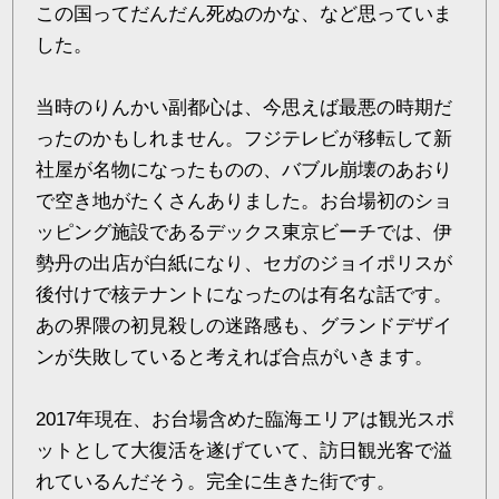
この国ってだんだん死ぬのかな、など思っていま
した。
当時のりんかい副都心は、今思えば最悪の時期だ
ったのかもしれません。フジテレビが移転して新
社屋が名物になったものの、バブル崩壊のあおり
で空き地がたくさんありました。お台場初のショ
ッピング施設であるデックス東京ビーチでは、伊
勢丹の出店が白紙になり、セガのジョイポリスが
後付けで核テナントになったのは有名な話です。
あの界隈の初見殺しの迷路感も、グランドデザイ
ンが失敗していると考えれば合点がいきます。
2017年現在、お台場含めた臨海エリアは観光スポ
ットとして大復活を遂げていて、訪日観光客で溢
れているんだそう。完全に生きた街です。