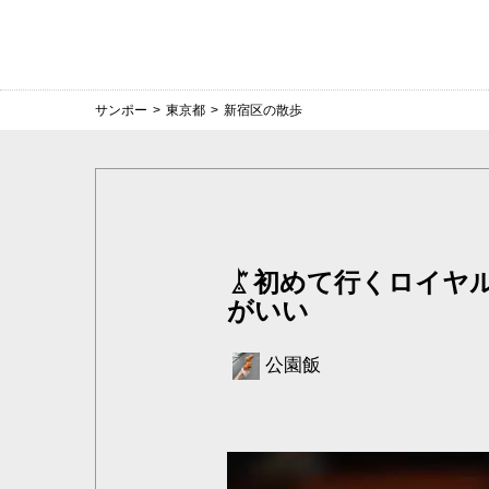
サンポー
>
東京都
>
新宿区の散歩
初めて行くロイヤ
がいい
公園飯