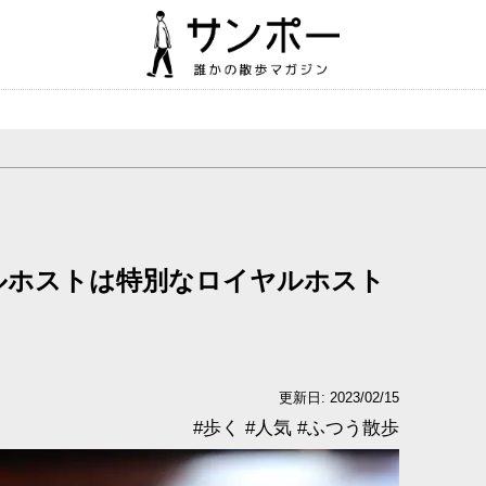
ルホストは特別なロイヤルホスト
更新日: 2023/02/15
#
歩く
#
人気
#
ふつう散歩