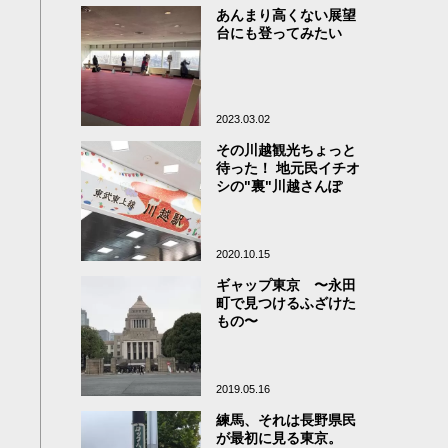
あんまり高くない展望
台にも登ってみたい
2023.03.02
その川越観光ちょっと
待った！ 地元民イチオ
シの"裏"川越さんぽ
2020.10.15
ギャップ東京 〜永田
町で見つけるふざけた
もの〜
2019.05.16
練馬、それは長野県民
が最初に見る東京。