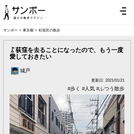
サンポー
>
東京都
>
杉並区の散歩
荻窪を去ることになったので、もう一度
愛しておきたい
城戸
更新日: 2021/01/21
#
歩く
#
人気
#
ふつう散歩