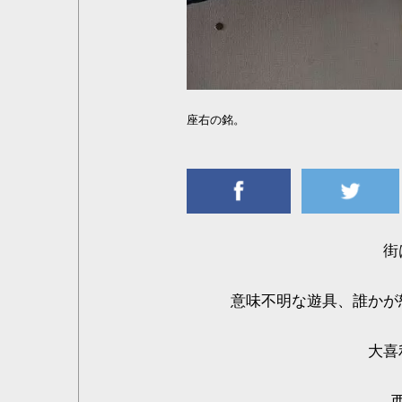
座右の銘。
街
意味不明な遊具、誰かが
大喜