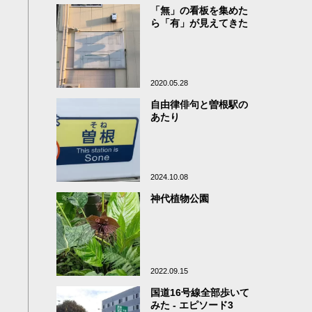
「無」の看板を集めた
ら「有」が見えてきた
2020.05.28
自由律俳句と曽根駅の
あたり
2024.10.08
神代植物公園
2022.09.15
国道16号線全部歩いて
みた - エピソード3