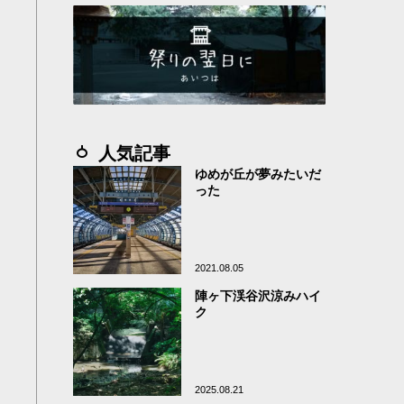
人気記事
ゆめが丘が夢みたいだ
った
2021.08.05
陣ヶ下渓谷沢涼みハイ
ク
2025.08.21