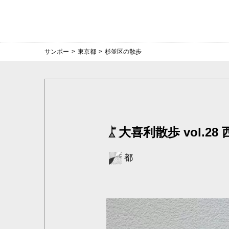
サンポー
>
東京都
>
杉並区の散歩
大喜利散歩 vol.28
都