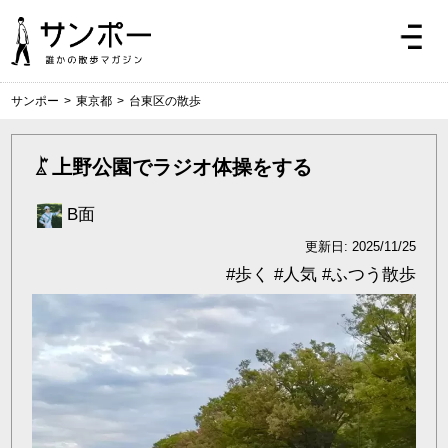
サンポー
>
東京都
>
台東区の散歩
上野公園でラジオ体操をする
B面
更新日: 2025/11/25
#
歩く
#
人気
#
ふつう散歩