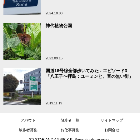
2024.10.08
神代植物公園
2022.09.15
国道16号線全部歩いてみた - エピソード3
「八王子〜拝島：ユーミンと、音の無い街」
2019.11.19
アバウト
散歩者一覧
サイトマップ
散歩者募集
お仕事募集
お問合せ
(C) STAR AND ANNIE K.K. Some rights reserved.