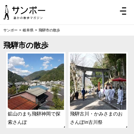
サンポー
>
岐阜県
>
飛騨市の散歩
飛騨市の散歩
鉱山のまち飛騨神岡で探
飛騨古川・かみさまのお
索さんぽ
さんぽin古川祭