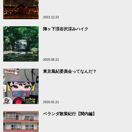
2022.12.22
陣ヶ下渓谷沢涼みハイク
2025.08.21
東京風紀委員会ってなんだ？
2020.01.21
ベランダ散策紀行【関内編】