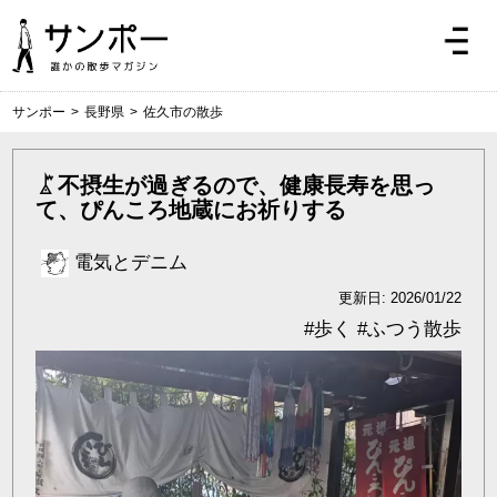
サンポー
>
長野県
>
佐久市の散歩
不摂生が過ぎるので、健康長寿を思っ
て、ぴんころ地蔵にお祈りする
電気とデニム
更新日: 2026/01/22
#
歩く
#
ふつう散歩