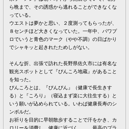
ら晩まで、その誘惑から逃れることができなくな
っている。
ウエストは夢かと思い、２度測ってもらったが、
８センチほど大きくなっていた。一年中、パワプ
ロでいうと青色のマーク（やや不調）の日ばかり
でシャキッと起きれたためしがない。
そんな折、出張で訪れた長野県佐久市には有名な
観光スポットとして『ぴんころ地蔵』があること
を知った。
ぴんころとは、『ぴんぴん』（健康で長生きす
る）と『ころり』（寝込まず楽に大往生する）と
いう願いが込められている。いわば健康長寿のシ
ンボルだ。
お祈りを目的に早朝散歩することで汗をかき、カ
ロリーを消費し、健康に近づく、、、最高のプラ