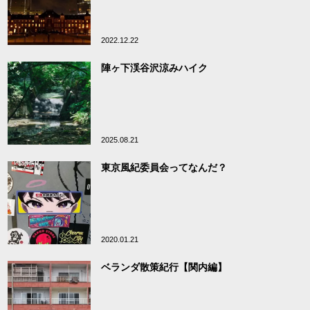
2022.12.22
陣ヶ下渓谷沢涼みハイク
2025.08.21
東京風紀委員会ってなんだ？
2020.01.21
ベランダ散策紀行【関内編】