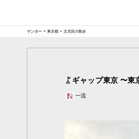
サンポー
>
東京都
>
文京区の散歩
ギャップ東京 〜東
一流