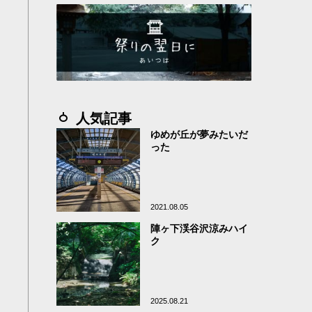
人気記事
ゆめが丘が夢みたいだ
った
2021.08.05
陣ヶ下渓谷沢涼みハイ
ク
2025.08.21