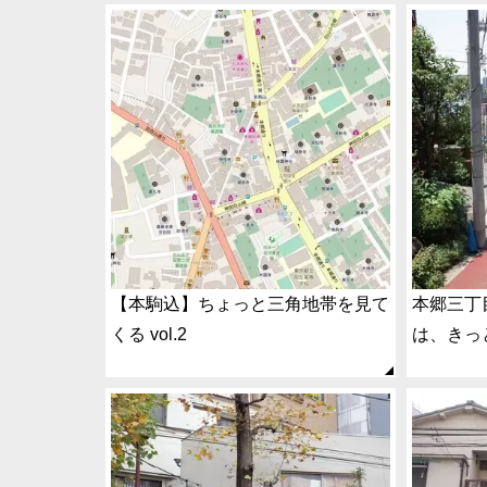
【本駒込】ちょっと三角地帯を見て
本郷三丁
くる vol.2
は、きっ