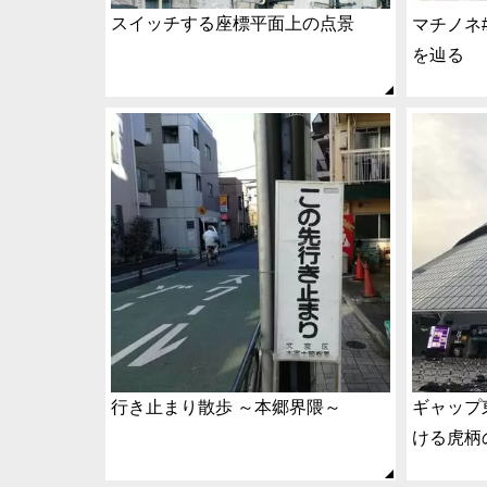
スイッチする座標平面上の点景
マチノネ
を辿る
行き止まり散歩 ～本郷界隈～
ギャップ
ける虎柄