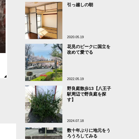
引っ越しの朝
2020.05.19
花見のピークに国立を
改めて愛でる
2022.05.19
野良庭散歩13【八王子
駅周辺で野良庭を探
す】
2024.07.18
数十年ぶりに地元をう
ろうろしてみる