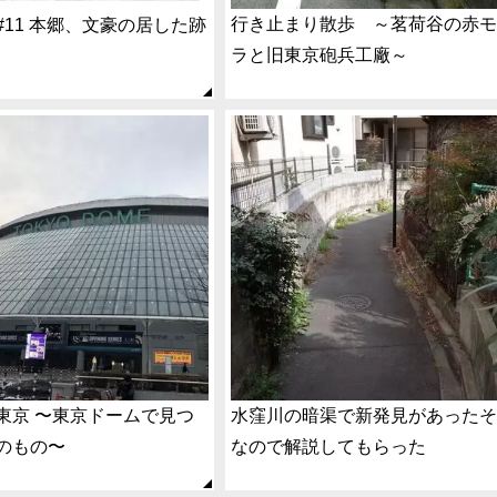
行き止まり散歩 ～茗荷谷の赤
#11 本郷、文豪の居した跡
ラと旧東京砲兵工廠～
東京 〜東京ドームで見つ
水窪川の暗渠で新発見があった
のもの〜
なので解説してもらった