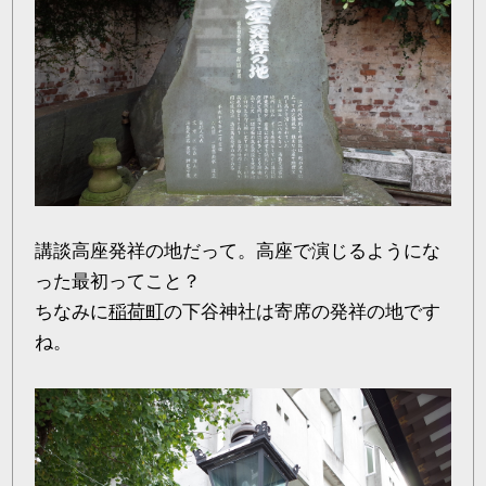
講談高座発祥の地だって。高座で演じるようにな
った最初ってこと？
ちなみに
稲荷町
の下谷神社は寄席の発祥の地です
ね。