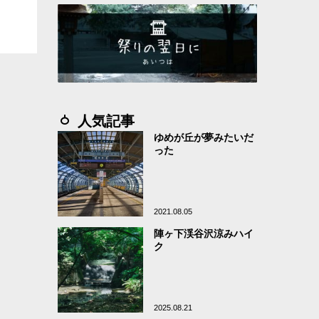
人気記事
ゆめが丘が夢みたいだ
った
2021.08.05
陣ヶ下渓谷沢涼みハイ
ク
2025.08.21