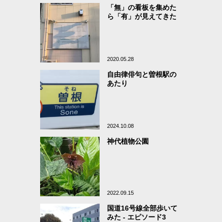
「無」の看板を集めた
ら「有」が見えてきた
2020.05.28
自由律俳句と曽根駅の
あたり
2024.10.08
神代植物公園
2022.09.15
国道16号線全部歩いて
みた - エピソード3