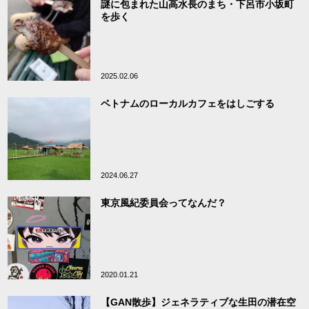
謎に包まれた山高水長のまち・下呂市小坂町
を歩く
2025.02.06
ベトナムのローカルカフェをはしごする
2024.06.27
東京風紀委員会ってなんだ？
2020.01.21
【GAN散歩】ジェネラティブな生田の潜在空