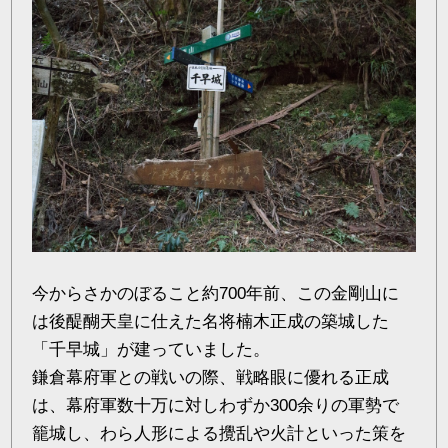
今からさかのぼること約700年前、この金剛山に
は後醍醐天皇に仕えた名将楠木正成の築城した
「千早城」が建っていました。
鎌倉幕府軍との戦いの際、戦略眼に優れる正成
は、幕府軍数十万に対しわずか300余りの軍勢で
籠城し、わら人形による攪乱や火計といった策を