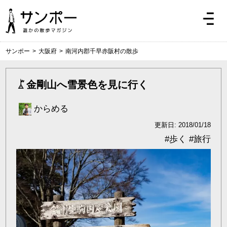
サンポー
>
大阪府
>
南河内郡千早赤阪村の散歩
金剛山へ雪景色を見に行く
からめる
更新日: 2018/01/18
#
歩く
#
旅行