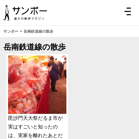
サンポー
>
岳南鉄道線の散歩
岳南鉄道線の散歩
毘沙門天大祭だるま市が
実はすごいと知ったの
は、実家を離れたあとだ