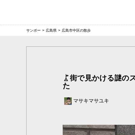
サンポー
>
広島県
>
広島市中区の散歩
街で見かける謎の
た
マサキマサユキ