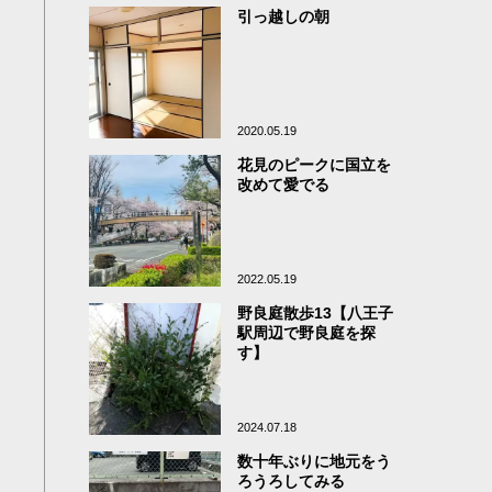
引っ越しの朝
2020.05.19
花見のピークに国立を
改めて愛でる
2022.05.19
野良庭散歩13【八王子
駅周辺で野良庭を探
す】
2024.07.18
数十年ぶりに地元をう
ろうろしてみる