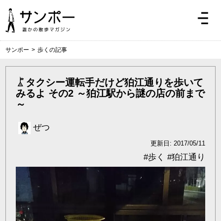
サンポー
>
歩くの記事
タクシー運転手だけど狛江通りを歩いて
みるよ その2 ～狛江駅から謎の店の前まで
～
ぜつ
更新日: 2017/05/11
#
歩く
#
狛江通り