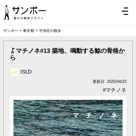
サンポー
>
東京都
>
中央区の散歩
マチノネ#13 築地、鳴動する鯨の骨格か
ら
ISLD
更新日: 2025/04/23
#
マチノネ