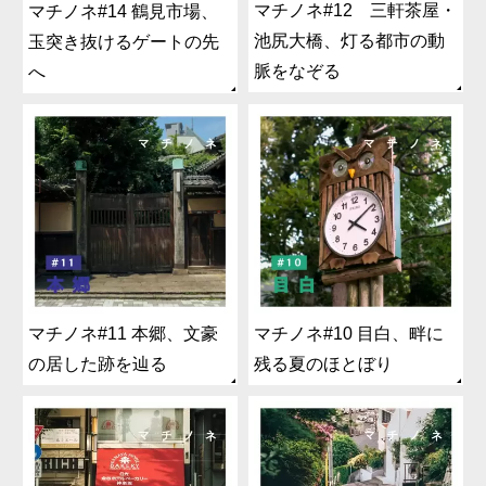
マチノネ#12 三軒茶屋・
マチノネ#14 鶴見市場、
池尻大橋、灯る都市の動
玉突き抜けるゲートの先
脈をなぞる
へ
マチノネ#11 本郷、文豪
マチノネ#10 目白、畔に
の居した跡を辿る
残る夏のほとぼり