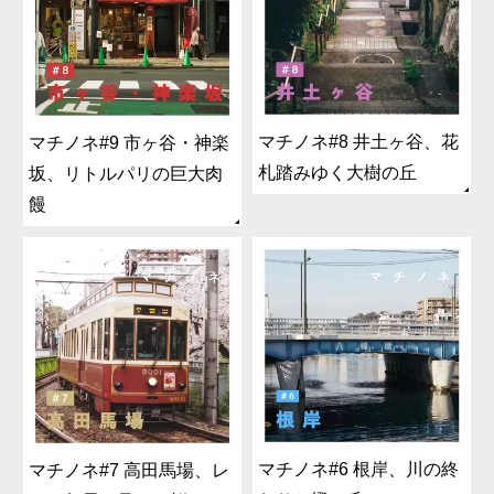
マチノネ#8 井土ヶ谷、花
マチノネ#9 市ヶ谷・神楽
札踏みゆく大樹の丘
坂、リトルパリの巨大肉
饅
マチノネ#6 根岸、川の終
マチノネ#7 高田馬場、レ