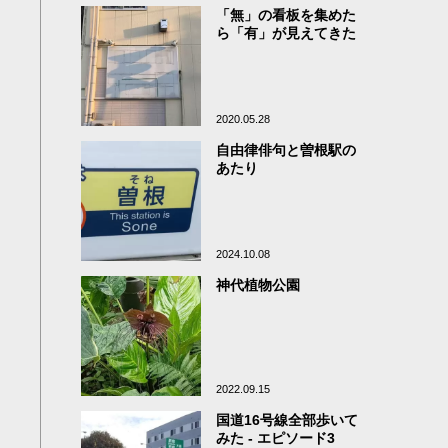
「無」の看板を集めた
ら「有」が見えてきた
2020.05.28
自由律俳句と曽根駅の
あたり
2024.10.08
神代植物公園
2022.09.15
国道16号線全部歩いて
みた - エピソード3