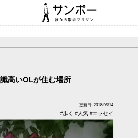
識高いOLが住む場所
更新日: 2018/06/14
#
歩く
#
人気
#
エッセイ