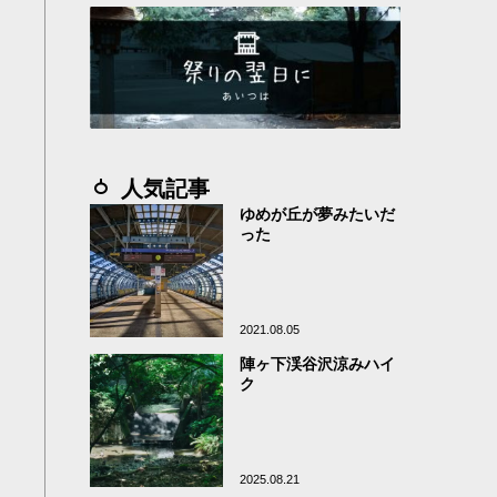
人気記事
ゆめが丘が夢みたいだ
った
2021.08.05
陣ヶ下渓谷沢涼みハイ
ク
2025.08.21