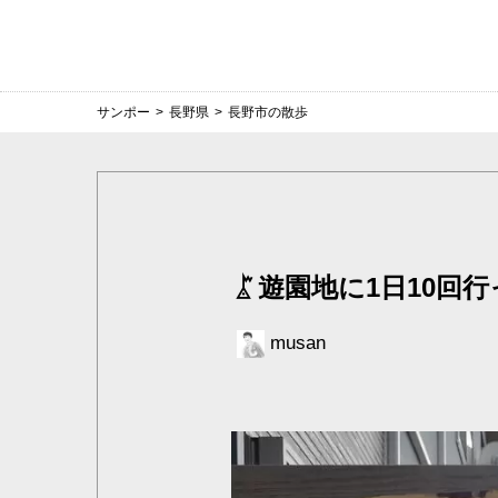
サンポー
>
長野県
>
長野市の散歩
遊園地に1日10回
musan