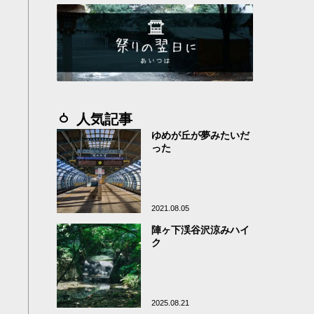
人気記事
ゆめが丘が夢みたいだ
った
2021.08.05
陣ヶ下渓谷沢涼みハイ
ク
2025.08.21