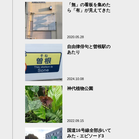
「無」の看板を集めた
ら「有」が見えてきた
2020.05.28
自由律俳句と曽根駅の
あたり
2024.10.08
神代植物公園
2022.09.15
国道16号線全部歩いて
みた - エピソード3