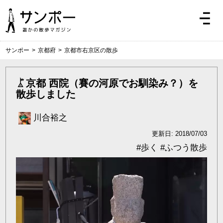
サンポー
>
京都府
>
京都市右京区の散歩
京都 西院（賽の河原でお馴染み？）を
散歩しました
川合裕之
更新日: 2018/07/03
#
歩く
#
ふつう散歩