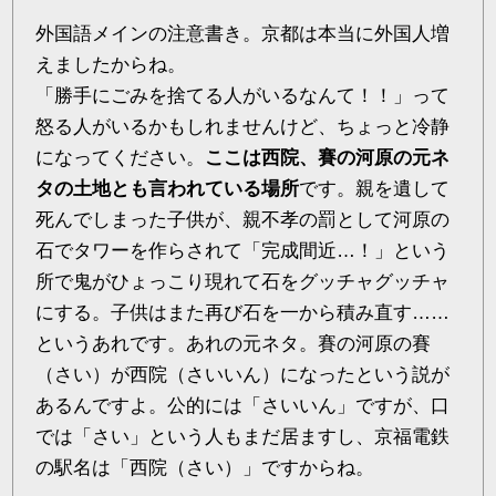
外国語メインの注意書き。京都は本当に外国人増
えましたからね。
「勝手にごみを捨てる人がいるなんて！！」って
怒る人がいるかもしれませんけど、ちょっと冷静
になってください。
ここは西院、賽の河原の元ネ
タの土地とも言われている場所
です。親を遺して
死んでしまった子供が、親不孝の罰として河原の
石でタワーを作らされて「完成間近…！」という
所で鬼がひょっこり現れて石をグッチャグッチャ
にする。子供はまた再び石を一から積み直す……
というあれです。あれの元ネタ。賽の河原の賽
（さい）が西院（さいいん）になったという説が
あるんですよ。公的には「さいいん」ですが、口
では「さい」という人もまだ居ますし、京福電鉄
の駅名は「西院（さい）」ですからね。