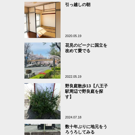
引っ越しの朝
2020.05.19
花見のピークに国立を
改めて愛でる
2022.05.19
野良庭散歩13【八王子
駅周辺で野良庭を探
す】
2024.07.18
数十年ぶりに地元をう
ろうろしてみる