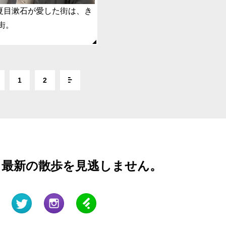
/ 夏目漱石が愛した街は、き
街。
1
2
と最新の散歩を見逃しません。