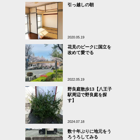
引っ越しの朝
2020.05.19
花見のピークに国立を
改めて愛でる
2022.05.19
野良庭散歩13【八王子
駅周辺で野良庭を探
す】
2024.07.18
数十年ぶりに地元をう
ろうろしてみる