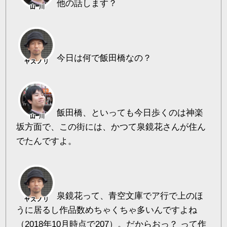
他の話します？
今日は何で飯田橋なの？
飯田橋、といっても今日歩くのは神楽
坂方面で、この街には、かつて泉鏡花さんが住ん
でたんですよ。
泉鏡花って、青空文庫でア行で上のほ
うに居るし作品数めちゃくちゃ多いんですよね
（2018年10月時点で207）。だからおっ？ って作