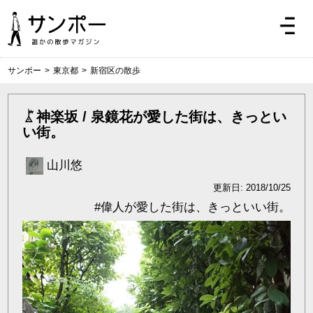
サンポー
>
東京都
>
新宿区の散歩
神楽坂 / 泉鏡花が愛した街は、きっとい
い街。
山川悠
更新日: 2018/10/25
#
偉人が愛した街は、きっといい街。