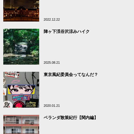
2022.12.22
陣ヶ下渓谷沢涼みハイク
2025.08.21
東京風紀委員会ってなんだ？
2020.01.21
ベランダ散策紀行【関内編】