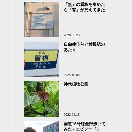
「無」の看板を集めた
ら「有」が見えてきた
2020.05.28
自由律俳句と曽根駅の
あたり
2024.10.08
神代植物公園
2022.09.15
国道16号線全部歩いて
みた - エピソード3