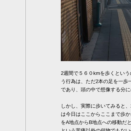
2週間で５６０kmを歩くとい
う行為は、ただ2本の足を一歩
であり、頭の中で想像する分に
しかし、実際に歩いてみると、
は今日はここからここまで歩か
をA地点からB地点への移動だ
という苦痛以外の何物でもない