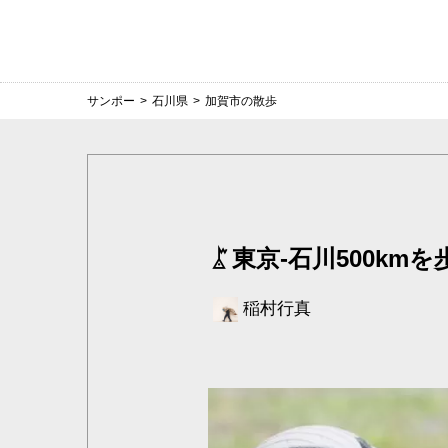
サンポー
>
石川県
>
加賀市の散歩
東京-石川500k
稲村行真