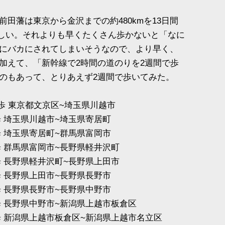
田藩は東京から金沢までの約480kmを13日間
たらしい。それよりも早くたくさん歩かないと「なに
にバカにされてしまいそうなので、より早く、
加えて、「新幹線で2時間の道のりを2週間で歩
のもあって、とりあえず2週間で歩いてみた。
9802歩 東京都文京区~埼玉県川越市
872歩 埼玉県川越市~埼玉県寄居町
335歩 埼玉県寄居町~群馬県富岡市
163歩 群馬県富岡市~長野県軽井沢町
363歩 長野県軽井沢町~長野県上田市
929歩 長野県上田市~長野県長野市
634歩 長野県長野市~長野県中野市
4191歩 長野県中野市~新潟県上越市板倉区
0226歩 新潟県上越市板倉区~新潟県上越市名立区