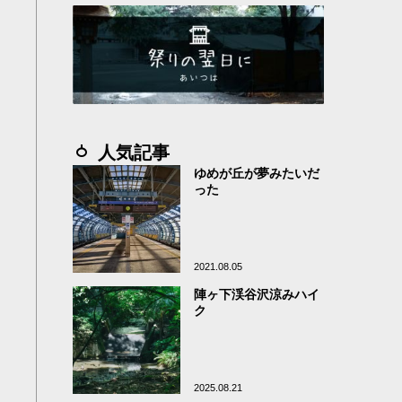
人気記事
ゆめが丘が夢みたいだ
った
2021.08.05
陣ヶ下渓谷沢涼みハイ
ク
2025.08.21