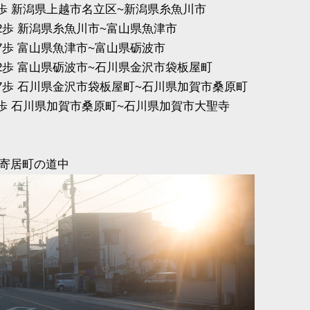
49968歩 新潟県上越市名立区~新潟県糸魚川市
68122歩 新潟県糸魚川市~富山県魚津市
81597歩 富山県魚津市~富山県砺波市
 62212歩 富山県砺波市~石川県金沢市袋板屋町
 70617歩 石川県金沢市袋板屋町~石川県加賀市桑原町
18193歩 石川県加賀市桑原町~石川県加賀市大聖寺
寄居町の道中