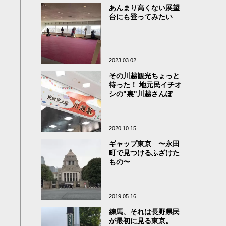
あんまり高くない展望
台にも登ってみたい
2023.03.02
その川越観光ちょっと
待った！ 地元民イチオ
シの"裏"川越さんぽ
2020.10.15
ギャップ東京 〜永田
町で見つけるふざけた
もの〜
2019.05.16
練馬、それは長野県民
が最初に見る東京。