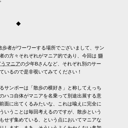
◆
の散歩者がワーワーする場所でございまして、サン
歩者の方々それぞれがマニア的であり、今回は
獅
どうマニア
の少年Bさんなど、それぞれ別のサー
ているので是非覗いてみてください！
るサンポーは「散歩の横好き」と称してえっち
のハコ自体がマニアを名乗って別途出展する意
"が前面に出てくるみたいな、これは喩えに完全に
ういうことは毎回考えるのですが、散歩という
もせず集めている、という点においてマニアな
りします。まあ、そういうよくわかんない参加