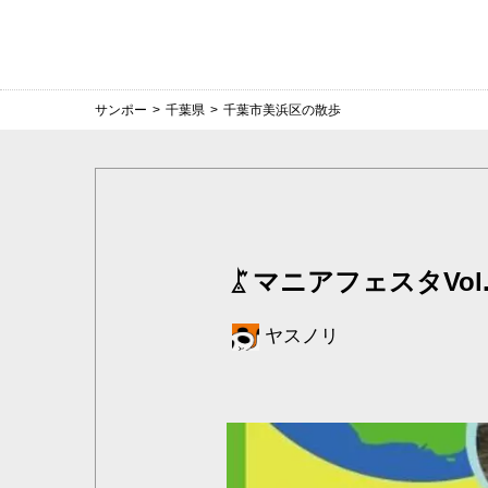
サンポー
>
千葉県
>
千葉市美浜区の散歩
マニアフェスタVol
ヤスノリ