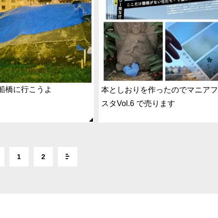
船橋に行こうよ
本としおりを作ったのでマニア
スタVol.6 で売ります
1
2