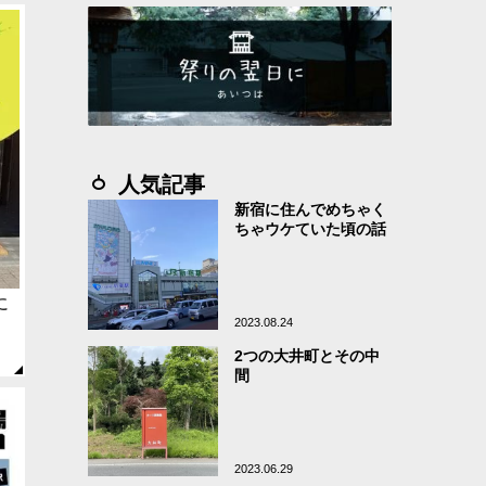
人気記事
新宿に住んでめちゃく
ちゃウケていた頃の話
に
2023.08.24
2つの大井町とその中
間
2023.06.29