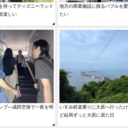
を持ってディズニーランド
地方の商業施設に残るバブルを
倍楽しい
たい
ンプ―成田空港で一夜を明
いすみ鉄道乗りに大原へ行った
ど結局ずっと大原に居た日