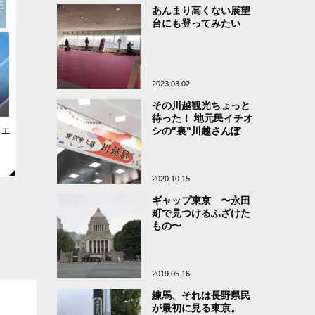
あんまり高くない展望
台にも登ってみたい
2023.03.02
その川越観光ちょっと
待った！ 地元民イチオ
フェ
シの"裏"川越さんぽ
2020.10.15
ギャップ東京 〜永田
町で見つけるふざけた
もの〜
2019.05.16
練馬、それは長野県民
が最初に見る東京。