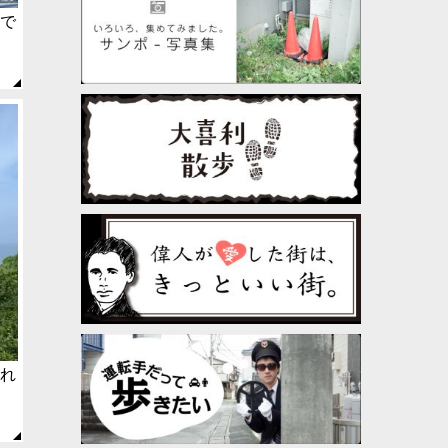
愛で
けれ