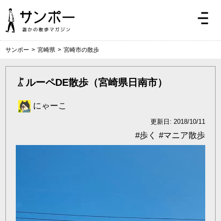
サンポー
>
宮崎県
>
宮崎市の散歩
ルーペDE散歩（宮崎県日南市）
にゃーこ
更新日: 2018/10/11
#
歩く
#
マニア散歩