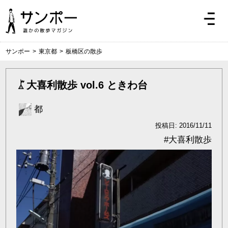
サンポー
>
東京都
>
板橋区の散歩
大喜利散歩 vol.6 ときわ台
都
投稿日: 2016/11/11
#
大喜利散歩