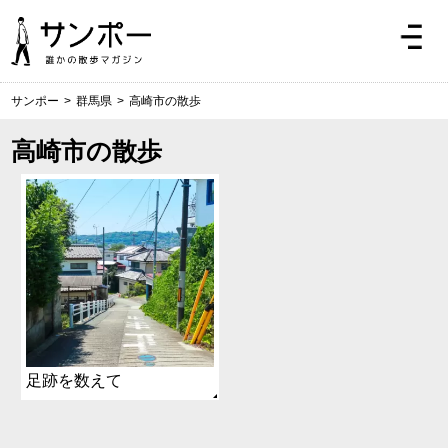
サンポー
>
群馬県
>
高崎市の散歩
高崎市の散歩
足跡を数えて