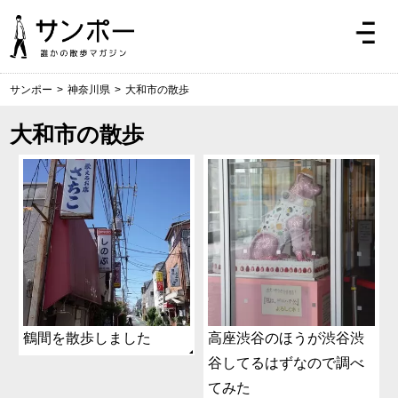
サンポー
>
神奈川県
>
大和市の散歩
大和市の散歩
鶴間を散歩しました
高座渋谷のほうが渋谷渋
谷してるはずなので調べ
てみた