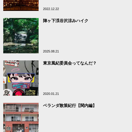
2022.12.22
陣ヶ下渓谷沢涼みハイク
2025.08.21
東京風紀委員会ってなんだ？
2020.01.21
ベランダ散策紀行【関内編】