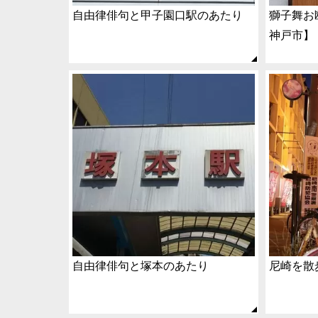
自由律俳句と甲子園口駅のあたり
獅子舞お
神戸市】
自由律俳句と塚本のあたり
尼崎を散