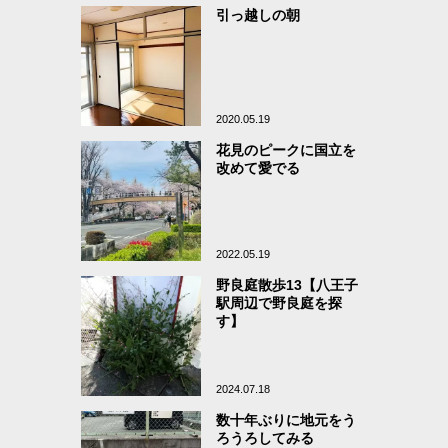
引っ越しの朝
2020.05.19
花見のピークに国立を
改めて愛でる
2022.05.19
野良庭散歩13【八王子
駅周辺で野良庭を探
す】
2024.07.18
数十年ぶりに地元をう
ろうろしてみる