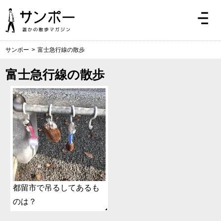
サンポー
>
富士急行線の散歩
富士急行線の散歩
都留市で吊るしてあるも
のは？