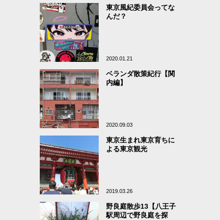
東京風紀委員会ってな
んだ？
2020.01.21
ベランダ散策紀行【関
内編】
2020.09.03
東京生まれ東京育ちに
よる東京観光
2019.03.26
野良庭散歩13【八王子
駅周辺で野良庭を探