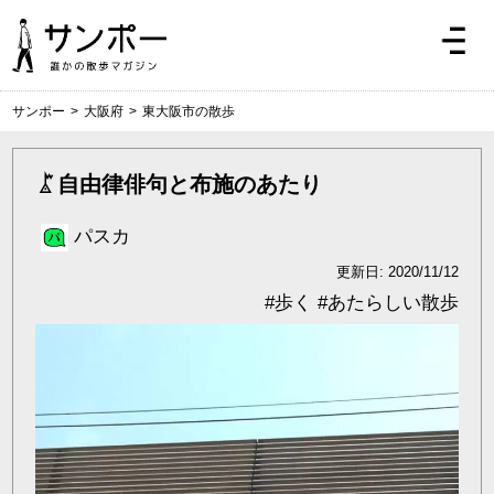
サンポー
>
大阪府
>
東大阪市の散歩
自由律俳句と布施のあたり
パスカ
更新日: 2020/11/12
#
歩く
#
あたらしい散歩