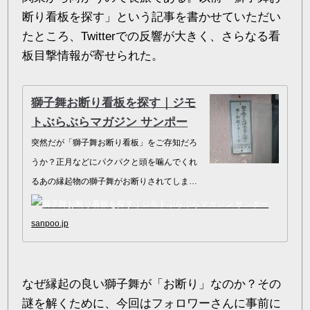
断り看板を探す」という記事を書かせていただい
たところ、Twitterでの反響が大きく、さらなる看
板目撃情報が寄せられた。
獅子舞お断り看板を探す｜ジモ
トぶらぶらマガジン サンポー
突然だが「獅子舞お断り看板」をご存知だろ
うか？正月などにパクパクと頭を噛んでくれ
るあの縁起物の獅子舞がお断りされてしまう
なんて！と驚く方もいるだろう。戦後、警察
署の名義で商店や個人宅などに、数…
sanpoo.jp
なぜ縁起の良い獅子舞が「お断り」なのか？その
謎を解くために、今回はフォロワーさんに事前に