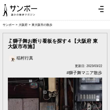
サンポー
>
大阪府
>
東大阪市の散歩
獅子舞お断り看板を探す４【大阪府 東
大阪市布施】
稲村行真
更新日: 2023/03/22
#
獅子舞マニア散歩