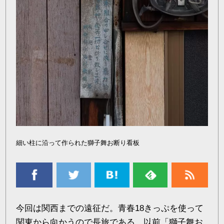
細い柱に沿って作られた獅子舞お断り看板
今回は関西までの遠征だ。青春18きっぷを使って
関東から向かうので長旅である。以前「獅子舞お