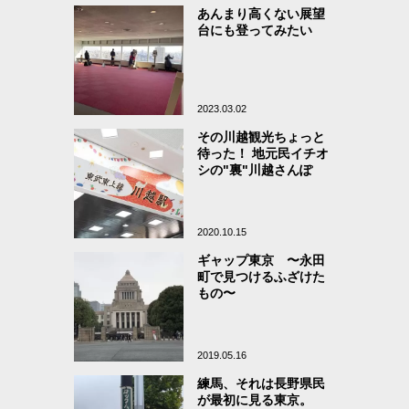
あんまり高くない展望
台にも登ってみたい
2023.03.02
その川越観光ちょっと
待った！ 地元民イチオ
シの"裏"川越さんぽ
2020.10.15
ギャップ東京 〜永田
町で見つけるふざけた
もの〜
2019.05.16
練馬、それは長野県民
が最初に見る東京。