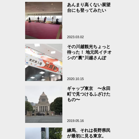
あんまり高くない展望
台にも登ってみたい
2023.03.02
その川越観光ちょっと
待った！ 地元民イチオ
シの"裏"川越さんぽ
2020.10.15
ギャップ東京 〜永田
町で見つけるふざけた
もの〜
2019.05.16
練馬、それは長野県民
が最初に見る東京。