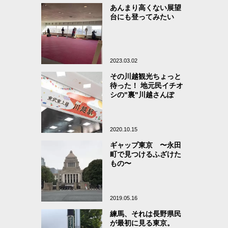
あんまり高くない展望
台にも登ってみたい
2023.03.02
その川越観光ちょっと
待った！ 地元民イチオ
シの"裏"川越さんぽ
2020.10.15
ギャップ東京 〜永田
町で見つけるふざけた
もの〜
2019.05.16
練馬、それは長野県民
が最初に見る東京。