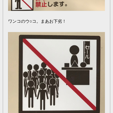
ワンコのウ○コ。まあお下劣！