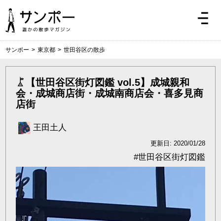
サンポー
>
東京都
>
世田谷区の散歩
【世田谷区街灯図鑑 vol.5】成城親和
会・成城商店街・成城南商店会・喜多見商
店街
王田土人
更新日: 2020/01/28
#
世田谷区街灯図鑑