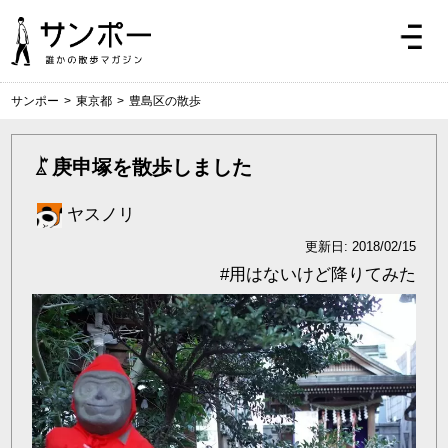
サンポー
>
東京都
>
豊島区の散歩
庚申塚を散歩しました
ヤスノリ
更新日: 2018/02/15
#
用はないけど降りてみた