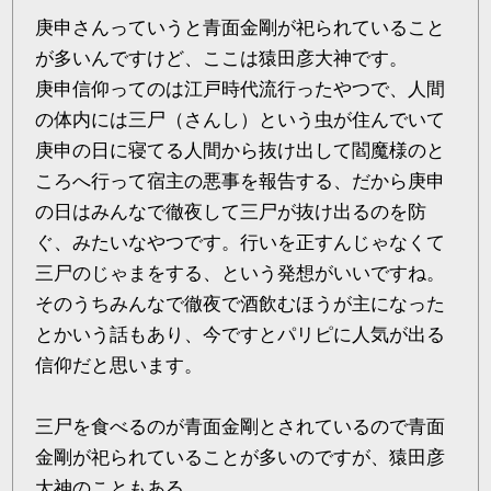
庚申さんっていうと青面金剛が祀られていること
が多いんですけど、ここは猿田彦大神です。
庚申信仰ってのは江戸時代流行ったやつで、人間
の体内には三尸（さんし）という虫が住んでいて
庚申の日に寝てる人間から抜け出して閻魔様のと
ころへ行って宿主の悪事を報告する、だから庚申
の日はみんなで徹夜して三尸が抜け出るのを防
ぐ、みたいなやつです。行いを正すんじゃなくて
三尸のじゃまをする、という発想がいいですね。
そのうちみんなで徹夜で酒飲むほうが主になった
とかいう話もあり、今ですとパリピに人気が出る
信仰だと思います。
三尸を食べるのが青面金剛とされているので青面
金剛が祀られていることが多いのですが、猿田彦
大神のこともある。