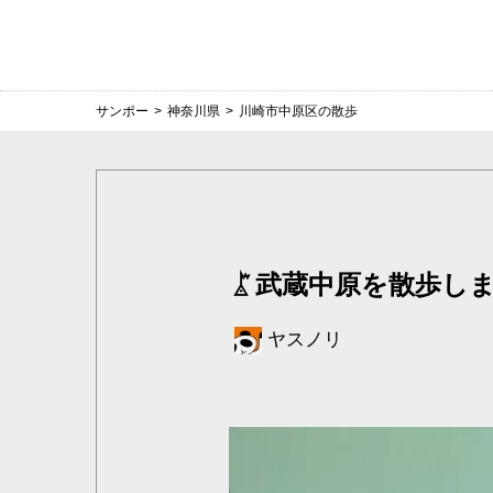
サンポー
>
神奈川県
>
川崎市中原区の散歩
武蔵中原を散歩し
ヤスノリ