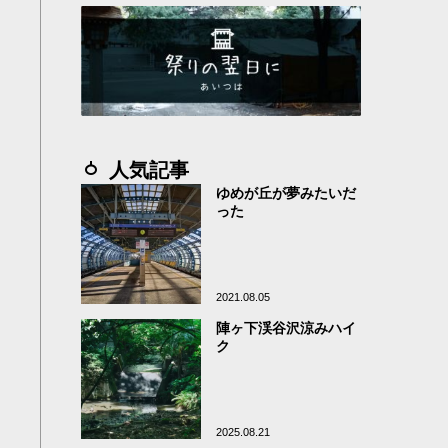
人気記事
ゆめが丘が夢みたいだ
った
2021.08.05
陣ヶ下渓谷沢涼みハイ
ク
2025.08.21