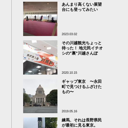
あんまり高くない展望
台にも登ってみたい
2023.03.02
その川越観光ちょっと
待った！ 地元民イチオ
シの"裏"川越さんぽ
2020.10.15
ギャップ東京 〜永田
町で見つけるふざけた
もの〜
2019.05.16
練馬、それは長野県民
が最初に見る東京。